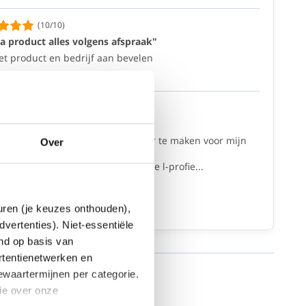
(10/10)
a product alles volgens afspraak"
et product en bedrijf aan bevelen
23/03/2021
(10/10)
 wat ik zocht."
 juist wat ik zocht om een voorfilter te maken voor mijn
Over
atiesysteem.
en transparante opbergbox, enkele l-profie...
/03/2021
euren (je keuzes onthouden),
 alle reviews
dvertenties). Niet-essentiële
end op basis van
rtentienetwerken en
bewaartermijnen per categorie.
ie over onze