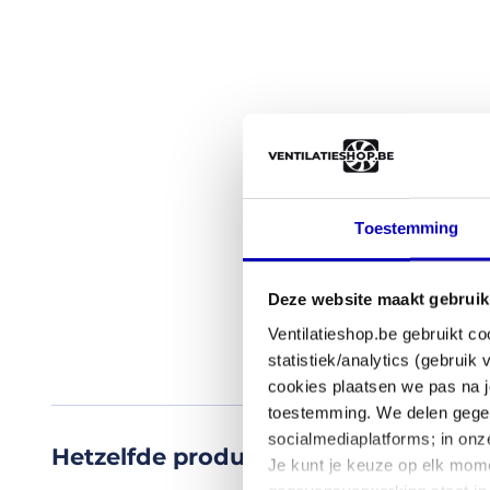
Bedienin
op
via
deze
app
flensbus
Nee
Materiaal:
gegalvaniseerd
Type
staal
hulpstu
Flensbusse
Productvideo
Toestemming
Product
Type
Flensbusse
Deze website maakt gebruik
Product
Ventilatieshop.be gebruikt co
reviews
Kleur
statistiek/analytics (gebruik
Staal
(10/10)
cookies plaatsen we pas na j
"Goed
toestemming. We delen gegev
Rubber
materiaal.
socialmediaplatforms; in on
Zonder
Netjes
Hetzelfde product maar dan net eve
Je kunt je keuze op elk mome
verpakt.
rubber