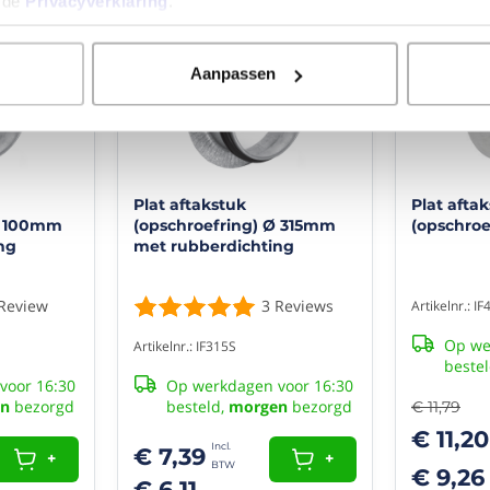
n de
Privacyverklaring
.
voorfilter
te
- 5%
maken
voor
Aanpassen
mijn
ventilatiesysteem.
Met
een
transparante
opbergbox,
Plat aftakstuk
Plat afta
enkele
Ø 100mm
(opschroefring) Ø 315mm
(opschro
l-
ng
met rubberdichting
profie...
Jef
2/03/2021
Review
3
Reviews
Artikelnr.: IF
Op we
Artikelnr.: IF315S
(10/10)
beste
voor 16:30
Op werkdagen voor 16:30
"Prima
n
bezorgd
besteld,
morgen
bezorgd
bevallen"
€ 11,79
€ 11,20
Goede
€ 7,39
+
+
kwaliteit
€ 9,26
en
€ 6,11