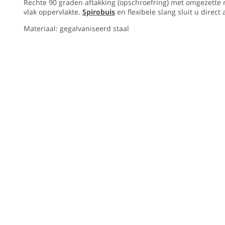
Rechte 90 graden aftakking (opschroefring) met omgezette 
Rechte
vlak oppervlakte.
Spirobuis
en flexibele slang sluit u direct
Diamete
90
graden
180
Materiaal: gegalvaniseerd staal
aftakking
mm
(opschroefring)
met
Vorm
omgezette
rand
Rond
voor
bevestiging.
Luchtdic
Te
Normale
monteren
op
luchtdichth
een
vlak
Merk
oppervlakte.
VS
Spirobuis
en
Spiro
flexibele
slang
Materiaa
sluit
Staal
u
direct
aan