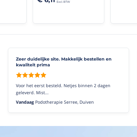
zeer
correcte
levering.
Ben
29/10/2020
Zeer duidelijke site. Makkelijk bestellen en
kwaliteit prima
Voor het eerst besteld. Netjes binnen 2 dagen
geleverd. Mist...
Vandaag
Podotherapie Serree, Duiven