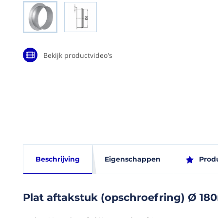
Ga naar het
begin van de
afbeeldingen-
gallerij
Bekijk productvideo's
Plat
Eigen
Beschrijving
Eigenschappen
Prod
aftakstuk
(opschroefring)
EAN
Ø
Plat aftakstuk (opschroefring) Ø 1
(G)
180mm
843847289