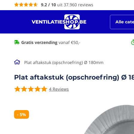
9.2 / 10
uit 37.960 reviews
de
inhoud
Alle cat
Spiraalbuizen galva & hulpstukken
Gratis verzending
vanaf €50,-
Plat aftakstuk (opschroefring) Ø 180mm
Plat aftakstuk (opschroefring) Ø
4
Reviews
Ga naar het
einde van de
afbeeldingen-
gallerij
- 5%