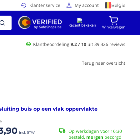
Klantenservice
My account
België
Recent bekeken
Winkelwagen
Klantbeoordeling
9.2 / 10
uit 39.326 reviews
Terug naar overzicht
luiting buis op een vlak oppervlakte
0
3,90
Op werkdagen voor 16:30
besteld,
morgen
bezorgd