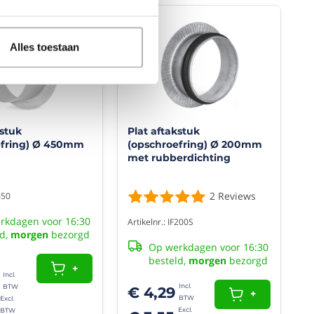
Alles toestaan
kstuk
Plat aftakstuk
efring) Ø 450mm
(opschroefring) Ø 200mm
met rubberdichting
2
Reviews
450
rkdagen voor 16:30
Artikelnr.: IF200S
ld,
morgen
bezorgd
Op werkdagen voor 16:30
besteld,
morgen
bezorgd
+
€ 4,29
+