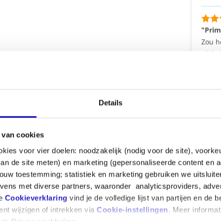
g
het
product
en
"Prim
bedrijf
aan
Zou h
bevelen
Dick
Dick
23/03/2021
kken
n
"Juist
(10/10)
Dit is
Details
"Juist
ventil
wat
Met e
ik
Jef
2
n
zocht."
 van cookies
Dit
okies voor vier doelen: noodzakelijk (nodig voor de site), voork
Bekijk
is
 van de site meten) en marketing (gepersonaliseerde content en a
juist
ouw toestemming; statistiek en marketing gebruiken we uitsluit
wat
ens met diverse partners, waaronder analyticsproviders, adve
ik
zocht
ze
Cookieverklaring
vind je de volledige lijst van partijen en de 
n anders
om
nt wijzigen of intrekken via
Cookie-instellingen
. Meer informat
een