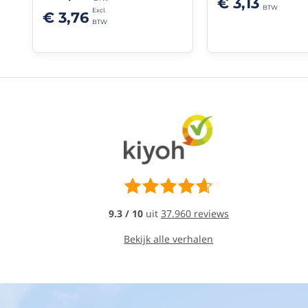
€ 3,13
bevelen
€ 3,76
Dick
23/03/2021
(10/10)
"Juist
wat
ik
zocht."
Dit
is
juist
wat
ik
zocht
om
9.3 / 10
uit
37.960 reviews
een
voorfilter
Bekijk alle verhalen
te
maken
voor
mijn
ventilatiesysteem.
Met