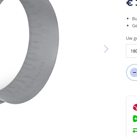
€ 
Bu
Ge
Uw g