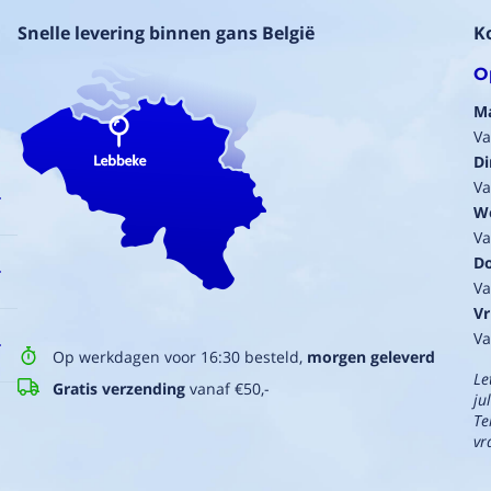
Snelle levering binnen gans België
K
O
M
Va
Di
Va
W
Va
D
Va
Vr
Va
Op werkdagen voor 16:30 besteld,
morgen geleverd
Le
Gratis verzending
vanaf €50,-
ju
Te
vr