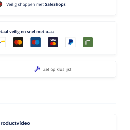
Veilig shoppen met
SafeShops
taal veilig en snel met o.a.:
Zet op kluslijst
's
roductvideo