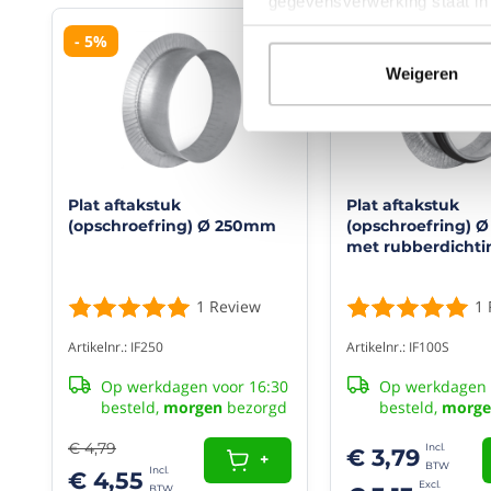
"
gegevensverwerking staat i
Goed
- 5%
materiaal
en
Weigeren
netjes
verpakt.
snelle
levering.
Klaas
12/08/2021
Plat aftakstuk
Plat aftakstuk
(opschroefring) Ø 250mm
(opschroefring) 
(10/10)
met rubberdichti
"Prima
product
alles
1
Review
1
volgens
afspraak"
Artikelnr.: IF250
Artikelnr.: IF100S
Zou
Op werkdagen voor 16:30
Op werkdagen 
het
besteld,
morgen
bezorgd
besteld,
morge
product
en
€ 4,79
bedrijf
€ 3,79
+
aan
€ 4,55