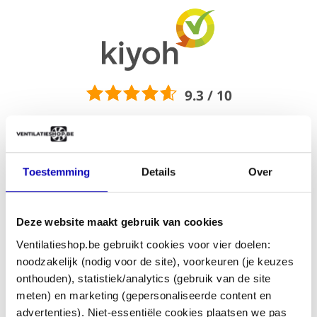
9.3 / 10
Zeer duidelijke site. Makkelijk bestellen en
kwaliteit prima
Toestemming
Details
Over
Voor het eerst besteld. Netjes binnen 2 dagen
Deze website maakt gebruik van cookies
geleverd. Mist...
Ventilatieshop.be gebruikt cookies voor vier doelen:
Vandaag
Podotherapie Serree, Duiven
noodzakelijk (nodig voor de site), voorkeuren (je keuzes
onthouden), statistiek/analytics (gebruik van de site
meten) en marketing (gepersonaliseerde content en
Overzichtelijk ,mooi assortiment, en heel snel
advertenties). Niet-essentiële cookies plaatsen we pas