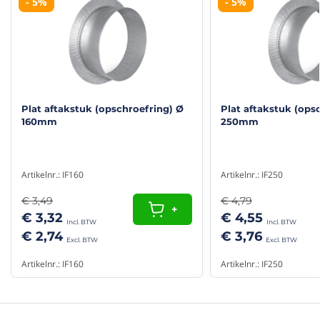
- 5%
- 5%
(8/10)
Goede kwaliteit en goede pasvorm
"goede prijs/kwaliteitverhouding"
Frank
3/05/2021
snel geleverd, keurig verpakt
Harry
14/12/2021
(10/10)
Bekijk alle reviews
"Goed product"
Plat aftakstuk (opschroefring) Ø
Plat aftakstuk (ops
Fijne site en makkelijk bestellen
160mm
250mm
Derwy
10/11/2020
Artikelnr.: IF160
Artikelnr.: IF250
€ 3,49
€ 4,79
+
€ 3,32
€ 4,55
€ 2,74
€ 3,76
Artikelnr.: IF160
Artikelnr.: IF250