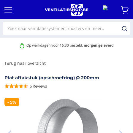
Op werkdagen voor 16:30 besteld,
morgen geleverd
Terug naar overzicht
Plat aftakstuk (opschroefring) Ø 200mm
6
Reviews
aar het
e van de
eldingen-
- 5%
rij