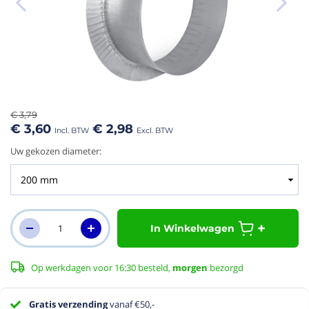
aar het
n van de
eldingen-
€ 3,79
rij
€ 3,60
€ 2,98
Uw gekozen diameter:
In Winkelwagen
Op werkdagen voor 16:30 besteld,
morgen
bezorgd
Gratis verzending
vanaf €50,-