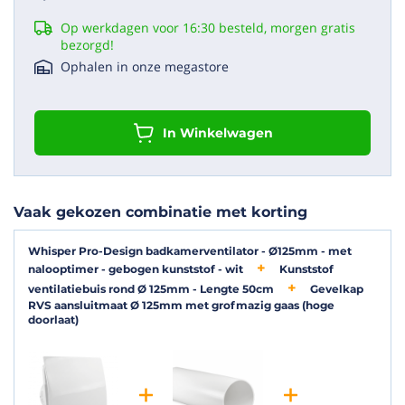
instructies)
Op werkdagen voor 16:30 besteld, morgen gratis
Installatie
bezorgd!
Ophalen in onze megastore
De ventilator is geschikt voor een
kanaallengte tot 2 meter
. Wil je
weten waar je op moet letten bij het plaatsen van een
badkamerventilator? Bekijk onze handige uitleg op de pagina
badkamerventilator installeren
– boordevol tips en
In Winkelwagen
aandachtspunten voor een veilige en effectieve montage.
Extra zekerheid
Upgrade je badkamer of toilet met de Whisper Pro-Design: een
ventilator die niet alleen de luchtkwaliteit verbetert, maar ook een
Vaak gekozen combinatie met korting
visueel statement maakt. Geniet van frisse lucht, fluisterstil
comfort en een stijlvolle uitstraling – met
5 jaar garantie.
Whisper Pro-Design badkamerventilator - Ø125mm - met
nalooptimer - gebogen kunststof - wit
Kunststof
ventilatiebuis rond Ø 125mm - Lengte 50cm
Gevelkap
Downloads
RVS aansluitmaat Ø 125mm met grofmazig gaas (hoge
doorlaat)
Installatie handleiding Whisper Pro-Design NL