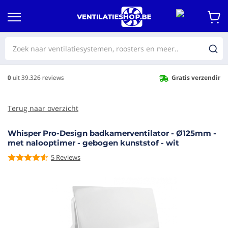
Gratis verzending
vanaf €50,-
Terug naar overzicht
Whisper Pro-Design badkamerventilator - Ø125mm -
met nalooptimer - gebogen kunststof - wit
5
Reviews
aar het
e van de
eldingen-
rij