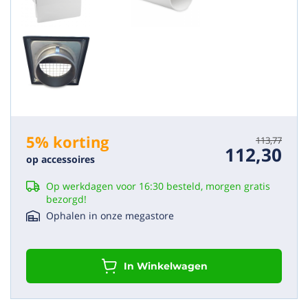
Badkamerventilator installeren handleiding
Bekijk alle downloads
Product reviews
(10/10)
5% korting
113,77
"Een echt designstuk"
112,30
op accessoires
Bijna geruisloos ,echt een aanrader
Marina
25/04/2022
Op werkdagen voor 16:30 besteld, morgen gratis
bezorgd!
(10/10)
Ophalen in onze megastore
"werkt goed en snelle levering"
Makkelijke montage en werkt naar tevredenheid.
Snelle levering. Top!!
In Winkelwagen
jan
13/12/2021
(10/10)