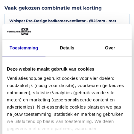
"Prima ventilator"
Vaak gekozen combinatie met korting
Verplaatst behoorlijk wat lucht en toch stil.
Zorg er wel voor dat er voldoende toevoer van nieuwe lucht
Whisper Pro-Design badkamerventilator - Ø125mm - met
is.
nalooptimer - gebogen kunststof - wit
Kunststof
Dan maakt ie je bli...
ventilatiebuis rond Ø 125mm - Lengte 50cm
Rond
marcel
17/12/2020
buitenluchtrooster Ø 125mm aluminium met fijnmazig gaas -
ZWART
Toestemming
Details
Over
Bekijk alle reviews
Deze website maakt gebruik van cookies
Ventilatieshop.be gebruikt cookies voor vier doelen:
noodzakelijk (nodig voor de site), voorkeuren (je keuzes
onthouden), statistiek/analytics (gebruik van de site
meten) en marketing (gepersonaliseerde content en
advertenties). Niet-essentiële cookies plaatsen we pas
na jouw toestemming; statistiek en marketing gebruiken
we uitsluitend op basis van toestemming. We delen
gegevens met diverse partners, waaronder
5% korting
104,27