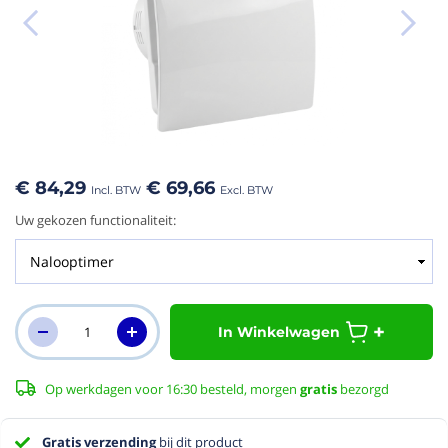
aar het
n van de
eldingen-
€ 84,29
€ 69,66
rij
Uw gekozen functionaliteit:
In Winkelwagen
Op werkdagen voor 16:30 besteld, morgen
gratis
bezorgd
Gratis verzending
bij dit product