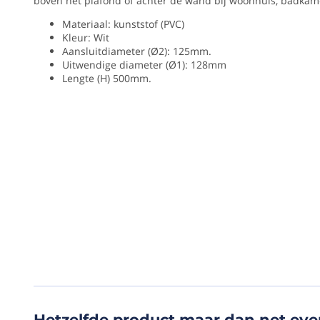
boven het plafond of achter de wand bij woonhuis, badkamer 
Rond
kanaal
Materiaal: kunststof (PVC)
Diamete
van
Kleur: Wit
kunststof
125
Aansluitdiameter (Ø2): 125mm.
(PVC)
Uitwendige diameter (Ø1): 128mm
mm
met
Lengte (H) 500mm.
een
Vorm
inwendige
diameter
Rond
van
125mm,
Merk
hierdoor
VS
passen
alle
PVC
roosters
en
Materiaa
hulpstukken
Kunststof
met
een
/
aansluiting
PVC
125mm
in
Bedienin
dit
kanaal.
Hetzelfde product maar dan net eve
via