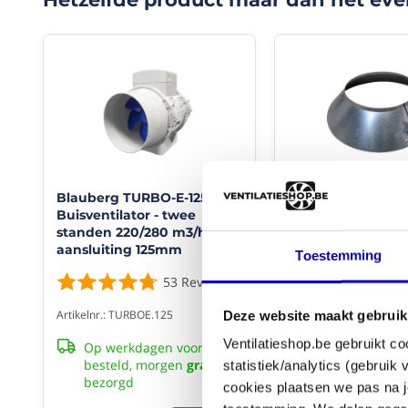
Kunststof
app
kanaal
Nee
en
hulpstukken
zijn
Product
licht,
Type
duurzaam,
Ronde
snel
te
PVC
verwerken
buizen
en
Blauberg TURBO-E-125
Regenrand Ø 12
makkelijk
Buisventilator - twee
(stormkraag)
Kleur
op
standen 220/280 m3/h -
maat
Wit
aansluiting 125mm
te
Toestemming
maken.
53
Reviews
1
Kunststof
ventilatiekanalen
Artikelnr.: TURBOE.125
Artikelnr.: SK125
Deze website maakt gebruik
worden
veelal
Ventilatieshop.be gebruikt co
Op werkdagen voor 16:30
Op werkdagen 
gebruikt
besteld, morgen
gratis
besteld,
morge
statistiek/analytics (gebruik
voor
bezorgd
cookies plaatsen we pas na j
boven
€ 29,99