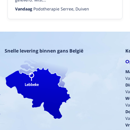
een
Vandaag
Podotherapie Serree, Duiven
buis
met
een
binnendiameter
van
125.
De
past
Snelle levering binnen gans België
K
perfect
op
O
de
aan
M
en
Va
af
Di
voer
Va
slang.
Super!!!
W
Va
Ben
15/04/2021
D
Va
(8/10)
Vr