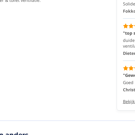
& toilet ventilatie.
wat
Solide
het
Fokk
r
moet
doen"
Solide
"top 
kwaliteit
duide
Fokko
29/09/2025
ventil
Diete
(10/10)
"top
service"
"Gewo
Goed p
duidelijke
website
Chris
l
en
vlotte
Bekijk
afhandeling!
bedankt
ventilatieshop!
Dieter
4/02/2025
g
n anders