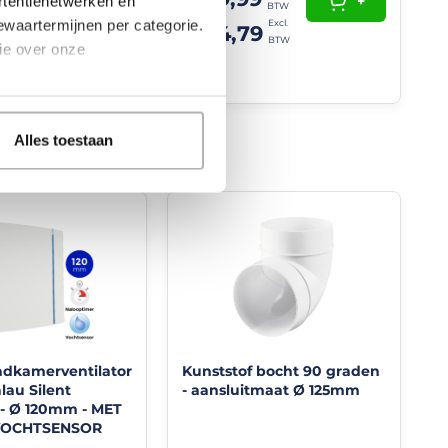
+
rtentienetwerken en
9
+
bewaartermijnen per categorie.
€ 24,79
0
ie over onze
Alles toestaan
adkamerventilator
Kunststof bocht 90 graden
lau Silent
- aansluitmaat Ø 125mm
 - Ø 120mm - MET
 VOCHTSENSOR