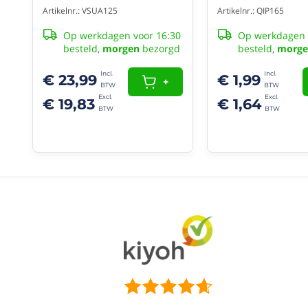
(H)
Artikelnr.: VSUA125
Artikelnr.: QIP165
500mm.
Op werkdagen voor 16:30
Op werkdagen 
besteld,
morgen
bezorgd
besteld,
morge
Product
reviews
€ 23,99
€ 1,99
+
€ 19,83
€ 1,64
(10/10)
"Prima
buis
die
het
doet
wat
het
moet
doen"
Solide
kwaliteit
Fokko
29/09/2025
(10/10)