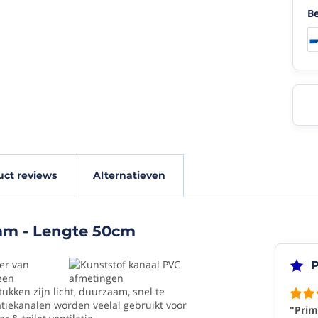
Be
schappen
Product
uct reviews
Alternatieven
reviews
5mm - Lengte 50cm
(10/10)
5307
"Prima
er van
P
buis
een
die
ukken zijn licht, duurzaam, snel te
het
atiekanalen worden veelal gebruikt voor
doet
"Prim