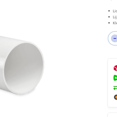
Li
Li
Kl