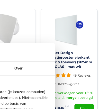
Pro-Design
Whisper Design
entilator -
ventilatierooster vierkant
 met nalooptimer
(afvoer & toevoer) Ø125mm
ld-Line*
- vlak GLAS - mat wit
Over
2
Reviews
49
Reviews
KW125T-K-BL
Artikelnr.: RW125-vg-0011
euren (je keuzes onthouden),
rkdagen voor 16:30
Op werkdagen voor 16:30
ld, morgen
gratis
besteld,
morgen
bezorgd
dvertenties). Niet-essentiële
gd
end op basis van
€ 29,99