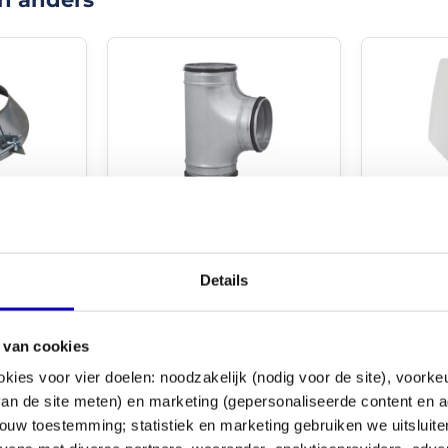
(10/10)
"Gewoon
goed."
Goed
product,
snelle
levering
en
eerlijke
Whisper 
5mm
T-stuk 90º met
prijs.
badkamerv
afdichtingsrubber Ø
Christian
29/05/2023
Ø125mm -
125mm - Ø 125mm - Ø
- WIT *Bo
125mm
Details
Review
6
Reviews
(10/10)
"SUPER
Artikelnr.: 
Artikelnr.: T125-125S
 van cookies
"
okies voor vier doelen: noodzakelijk (nodig voor de site), voork
Op we
voor 16:30
Op werkdagen voor 16:30
Ik
beste
n
bezorgd
besteld,
morgen
bezorgd
 van de site meten) en marketing (gepersonaliseerde content en a
Ben
bezor
HEEL
ouw toestemming; statistiek en marketing gebruiken we uitsluit
€ 13,79
TEVREDEN