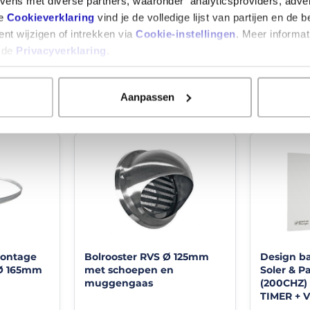
+
+
ens met diverse partners, waaronder analyticsproviders, adve
€ 85,7
met
ze
Cookieverklaring
vind je de volledige lijst van partijen en de 
€ 11,40
dit
€ 70,9
nt wijzigen of intrekken via
Cookie-instellingen
. Meer informat
VentilatieSysteem
n de
Privacyverklaring
.
Ervin
1/12/2022
Aanpassen
(10/10)
ems
"kwaliteitsvolle
ventilatiebuis."
Snelle
levering.
Johan
1/09/2022
(10/10)
"Prima
Bolrooster RVS Ø 125mm
montage
Design b
"
met schoepen en
Ø 165mm
Soler & Pa
Goed
muggengaas
(200CHZ)
product
TIMER +
en