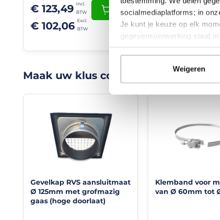
het
toestemming. We delen gegev
€ 123,49
plafond
+
socialmediaplatforms; in on
€ 24,79
of
€ 102,06
Je kunt je keuze op elk mome
achter
gegevensverwerking staat i
de
wand
bij
woonhuis,
Weigeren
Maak uw klus compleet met deze it
badkamer
&
toilet
ventilatie.
Materiaal:
kunststof
(PVC)
Kleur:
Wit
Aansluitdiameter (Ø2):
125mm.
Gevelkap RVS aansluitmaat
Klemband voor 
Uitwendige
Ø 125mm met grofmazig
van Ø 60mm tot 
diameter (Ø1):
gaas (hoge doorlaat)
128mm
Lengte