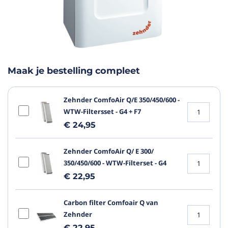
aar het
n van de
eldingen-
Maak je bestelling compleet
rij
Zehnder ComfoAir Q/E 350/450/600 -
WTW-Filtersset - G4 + F7
€ 24,95
Zehnder ComfoAir Q/ E 300/
350/450/600 - WTW-Filterset - G4
€ 22,95
Carbon filter Comfoair Q van
Zehnder
€ 22,95