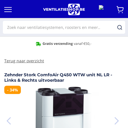
ding
vanaf €50,-
Op werkdagen voor 16:30 best
Terug naar overzicht
Zehnder Stork ComfoAir Q450 WTW unit NL LR -
aar het
Links & Rechts uitvoerbaar
e van de
eldingen-
- 34%
rij