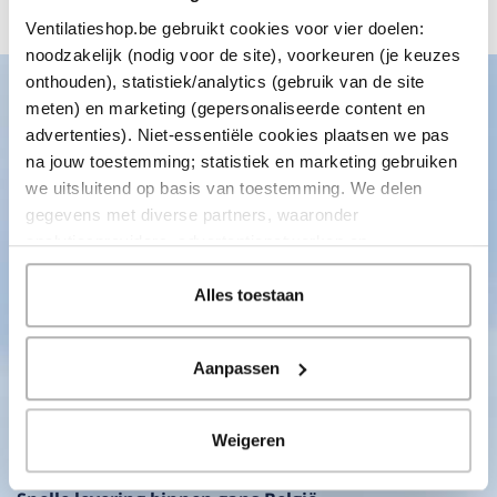
Bekijk alle verhalen
Ventilatieshop.be gebruikt cookies voor vier doelen:
noodzakelijk (nodig voor de site), voorkeuren (je keuzes
onthouden), statistiek/analytics (gebruik van de site
meten) en marketing (gepersonaliseerde content en
advertenties). Niet-essentiële cookies plaatsen we pas
Advies nodig van onze specialisten?
na jouw toestemming; statistiek en marketing gebruiken
we uitsluitend op basis van toestemming. We delen
Neem contact met ons op en wij helpen je verder op weg!
gegevens met diverse partners, waaronder
Onze klantenservice is bereikbaar van 08:30 tot 17:00 uur
analyticsproviders, advertentienetwerken en
socialmediaplatforms; in onze
Cookieverklaring
vind je
Bel naar +32 (0) 78 482 990
de volledige lijst van partijen en de bewaartermijnen per
Alles toestaan
Direct antwoord
categorie. Je kunt je keuze op elk moment wijzigen of
intrekken via
Cookie-instellingen
. Meer informatie over
Stuur ons een mail
Aanpassen
onze gegevensverwerking staat in de
Privacyverklaring
.
Antwoord binnen een dag
Kom naar onze Megastore
Weigeren
Direct persoonlijk advies