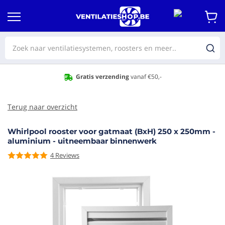
Gratis verzending
vanaf €50,-
Terug naar overzicht
Whirlpool rooster voor gatmaat (BxH) 250 x 250mm -
aluminium - uitneembaar binnenwerk
4
Reviews
aar het
e van de
eldingen-
rij