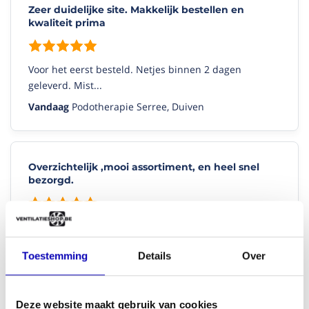
heb nog 1 zelfde groter formaat besteld
Zeer duidelijke site. Makkelijk bestellen en
Tom
3/02/2022
kwaliteit prima
(10/10)
"Prima"
Voor het eerst besteld. Netjes binnen 2 dagen
Heel goed kwaliteit
geleverd. Mist...
Ajmal
27/01/2022
Vandaag
Podotherapie Serree, Duiven
Bekijk alle reviews
Overzichtelijk ,mooi assortiment, en heel snel
bezorgd.
Voor alle situaties een oplossing, zelf meten is ook
gelijk ...
Toestemming
Details
Over
Vandaag
Patrick, Castricum
Deze website maakt gebruik van cookies