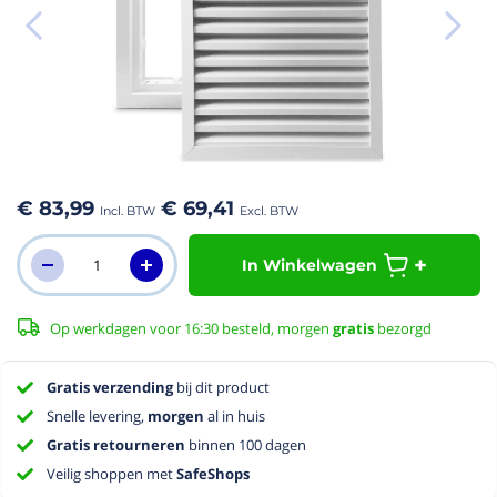
aar het
n van de
eldingen-
€ 83,99
€ 69,41
rij
In Winkelwagen
Op werkdagen voor 16:30 besteld, morgen
gratis
bezorgd
Gratis verzending
bij dit product
Snelle levering,
morgen
al in huis
Gratis retourneren
binnen 100 dagen
Veilig shoppen met
SafeShops