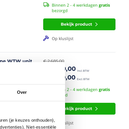
Binnen 2 - 4 werkdagen
gratis
bezorgd
Bekijk product
Op kluslijst
ine WTW unit
€ 2.685,00
€ 2.299,00
€ 1.900,00
Binnen 2 - 4 werkdagen
gratis
Over
bezorgd
Bekijk product
euren (je keuzes onthouden),
Op kluslijst
dvertenties). Niet-essentiële