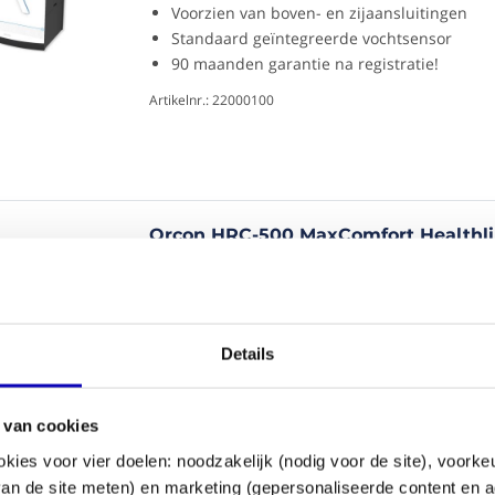
Voorzien van boven- en zijaansluitingen
Standaard geïntegreerde vochtsensor
90 maanden garantie na registratie!
Artikelnr.: 22000100
Orcon HRC-500 MaxComfort Healthl
- 500m3/h - Met voorverwarmer
Ventileren naar behoefte!
Voorzien van boven- en zijaansluitingen
Details
Standaard vochtsensor & voorverwarmer
90 maanden garantie na registratie!
Artikelnr.: 22000105
 van cookies
okies voor vier doelen: noodzakelijk (nodig voor de site), voork
 van de site meten) en marketing (gepersonaliseerde content en a