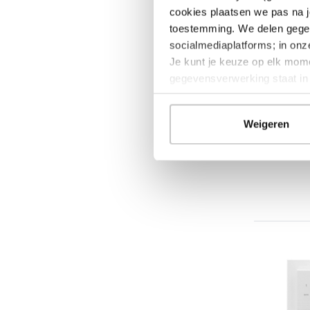
cookies plaatsen we pas na j
toestemming. We delen gegev
- 25%
socialmediaplatforms; in on
Je kunt je keuze op elk mome
gegevensverwerking staat i
Weigeren