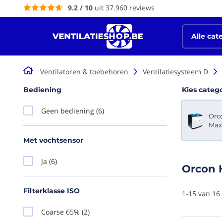
9.2 / 10
uit 37.960 reviews
de
inhoud
Alle cat
Spiraalbuizen galva & hulpstukken
Ventilatoren & toebehoren
Ventilatiesysteem D
Bediening
Kies categ
Geen bediening
(6)
Orc
Max
Met vochtsensor
Ja
(6)
Orcon 
Filterklasse ISO
1
-
15
van
16
Coarse 65%
(2)