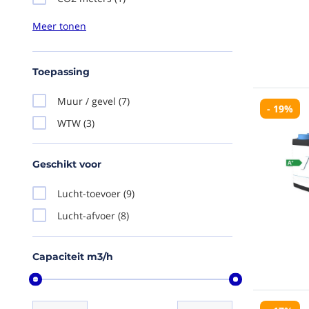
Montagemateriaal
(1)
Regelaars
(1)
Regelkleppen
(1)
Toepassing
Muur / gevel
(7)
- 19%
WTW
(3)
Geschikt voor
Lucht-toevoer
(9)
Lucht-afvoer
(8)
Capaciteit m3/h