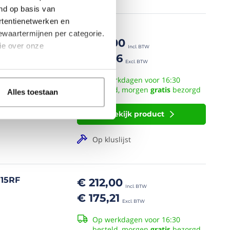
end op basis van
rtentienetwerken en
€ 305,33
bewaartermijnen per categorie.
€ 229,00
ie over onze
€ 189,26
Op werkdagen voor 16:30
besteld, morgen
gratis
bezorgd
Alles toestaan
Bekijk product
Op kluslijst
 15RF
€ 212,00
€ 175,21
Op werkdagen voor 16:30
besteld, morgen
gratis
bezorgd