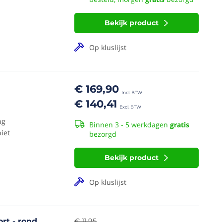
Bekijk product
Op kluslijst
€ 169,90
€ 140,41
ng
Binnen 3 - 5 werkdagen
gratis
iet
bezorgd
Bekijk product
Op kluslijst
rt - rond
€ 11,95