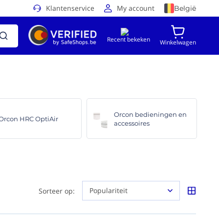
Klantenservice
My account
België
Recent bekeken
Winkelwagen
Orcon bedieningen en
Orcon HRC OptiAir
accessoires
Sorteer op: