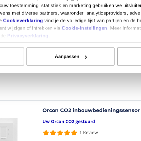
ouw toestemming; statistiek en marketing gebruiken we uitsluit
ens met diverse partners, waaronder analyticsproviders, adve
Orcon CO2 ruimtesensor 15RF
ze
Cookieverklaring
vind je de volledige lijst van partijen en de 
nt wijzigen of intrekken via
Cookie-instellingen
. Meer informat
Jouw Orcon draadloos gestuurd
n de
Privacyverklaring
.
Eenvoudige montage en inregeling
Automatische CO2 monitoring
Draadloze bediening
Aanpassen
Artikelnr.: 21800040
Orcon CO2 inbouwbedieningssensor
Uw Orcon CO2 gestuurd
1
Review