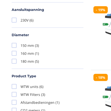
Aansluitspanning
- 19%
230V
(6)
Diameter
150 mm
(3)
160 mm
(1)
180 mm
(5)
Product Type
- 18%
WTW units
(6)
WTW Filters
(3)
Afstandbedieningen
(1)
CO2 meters
(1)