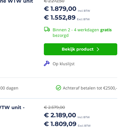
ine WTW unit
€ 2.272,50
€ 1.879,00
€ 1.552,89
Binnen 2 - 4 werkdagen
gratis
bezorgd
Bekijk product
Op kluslijst
100 dagen
Achteraf betalen tot €2500,-
TW unit -
€ 2.579,00
€ 2.189,00
€ 1.809,09