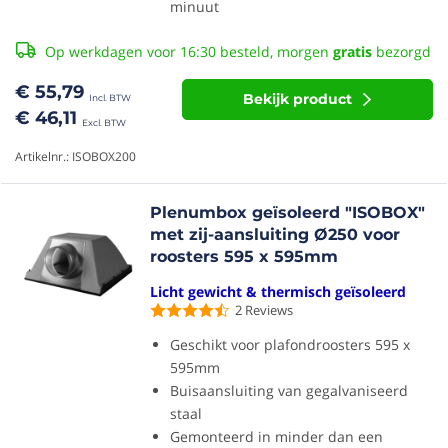
minuut
Op werkdagen voor 16:30 besteld, morgen
gratis
bezorgd
€ 55,79
Bekijk product
€ 46,11
Artikelnr.: ISOBOX200
Plenumbox geïsoleerd "ISOBOX"
met zij-aansluiting Ø250 voor
roosters 595 x 595mm
Licht gewicht & thermisch geïsoleerd
2
Reviews
Geschikt voor plafondroosters 595 x
595mm
Buisaansluiting van gegalvaniseerd
staal
Gemonteerd in minder dan een