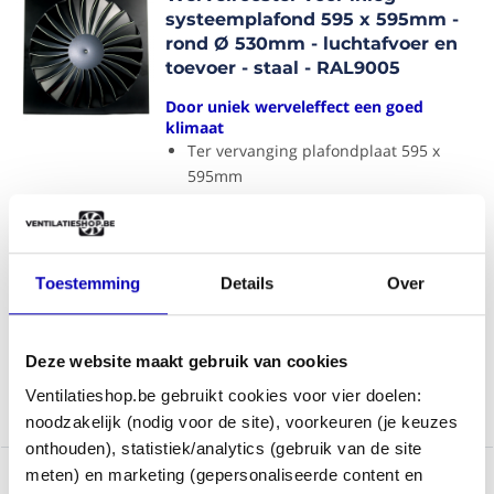
systeemplafond 595 x 595mm -
rond Ø 530mm - luchtafvoer en
toevoer - staal - RAL9005
Door uniek werveleffect een goed
klimaat
Ter vervanging plafondplaat 595 x
595mm
Voor zowel toevoer als afvoer van lucht
Hoogwaardige poedercoating RAL9005
(zwart)
Toestemming
Details
Over
Op werkdagen voor 16:30 besteld, morgen
gratis
bezorgd
€ 64,99
Bekijk product
Deze website maakt gebruik van cookies
€ 53,71
Ventilatieshop.be gebruikt cookies voor vier doelen:
Artikelnr.: NKSWZ600
noodzakelijk (nodig voor de site), voorkeuren (je keuzes
onthouden), statistiek/analytics (gebruik van de site
meten) en marketing (gepersonaliseerde content en
Geperforeerde plafondplaat voor