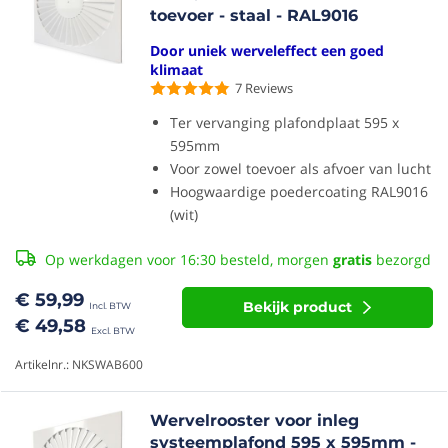
toevoer - staal - RAL9016
Door uniek werveleffect een goed
klimaat
7
Reviews
Ter vervanging plafondplaat 595 x
595mm
Voor zowel toevoer als afvoer van lucht
Hoogwaardige poedercoating RAL9016
(wit)
Op werkdagen voor 16:30 besteld, morgen
gratis
bezorgd
€ 59,99
Bekijk product
€ 49,58
Artikelnr.: NKSWAB600
Wervelrooster voor inleg
systeemplafond 595 x 595mm -