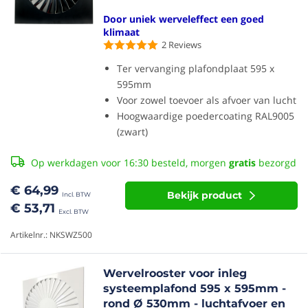
Door uniek werveleffect een goed
klimaat
2
Reviews
Ter vervanging plafondplaat 595 x
595mm
Voor zowel toevoer als afvoer van lucht
Hoogwaardige poedercoating RAL9005
(zwart)
Op werkdagen voor 16:30 besteld, morgen
gratis
bezorgd
€ 64,99
Bekijk product
€ 53,71
Artikelnr.: NKSWZ500
Wervelrooster voor inleg
systeemplafond 595 x 595mm -
rond Ø 530mm - luchtafvoer en