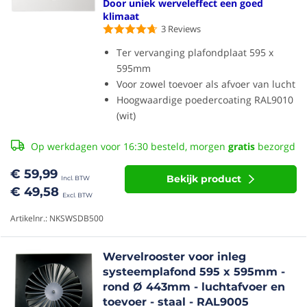
Door uniek werveleffect een goed
klimaat
3
Reviews
Ter vervanging plafondplaat 595 x
595mm
Voor zowel toevoer als afvoer van lucht
Hoogwaardige poedercoating RAL9010
(wit)
Op werkdagen voor 16:30 besteld, morgen
gratis
bezorgd
€ 59,99
Bekijk product
€ 49,58
Artikelnr.: NKSWSDB500
Wervelrooster voor inleg
systeemplafond 595 x 595mm -
rond Ø 443mm - luchtafvoer en
toevoer - staal - RAL9005