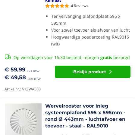
klimaat
4
Reviews
Ter vervanging plafondplaat 595 x
595mm
Voor zowel toevoer als afvoer van lucht
Hoogwaardige poedercoating RAL9016
(wit)
Op werkdagen voor 16:30 besteld, morgen
gratis
bezorgd
€ 59,99
Bekijk product
€ 49,58
Artikelnr.: NKSWA500
Wervelrooster voor inleg
systeemplafond 595 x 595mm -
rond Ø 443mm - luchtafvoer en
toevoer - staal - RAL9010