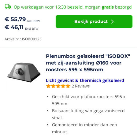
Op werkdagen voor 16:30 besteld, morgen
gratis
bezorgd
€ 55,79
Bekijk product
€ 46,11
Artikelnr.: ISOBOX125
Plenumbox geïsoleerd "ISOBOX"
met zij-aansluiting Ø160 voor
roosters 595 x 595mm
Licht gewicht & thermisch geïsoleerd
2
Reviews
Geschikt voor plafondroosters 595 x
595mm
Buisaansluiting van gegalvaniseerd
staal
Gemonteerd in minder dan een
minuut