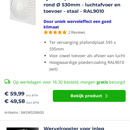
rond Ø 530mm - luchtafvoer en
toevoer - staal - RAL9010
Door uniek werveleffect een goed
klimaat
2
Reviews
Ter vervanging plafondplaat 595 x
595mm
Voor zowel toevoer als afvoer van lucht
Hoogwaardige poedercoating RAL9010
(wit)
Op werkdagen voor 16:30 besteld, morgen
gratis
bezorgd
€ 59,99
Bekijk product
€ 49,58
Artikelnr.: NKSWSDB600
Wervelrooster voor inleg