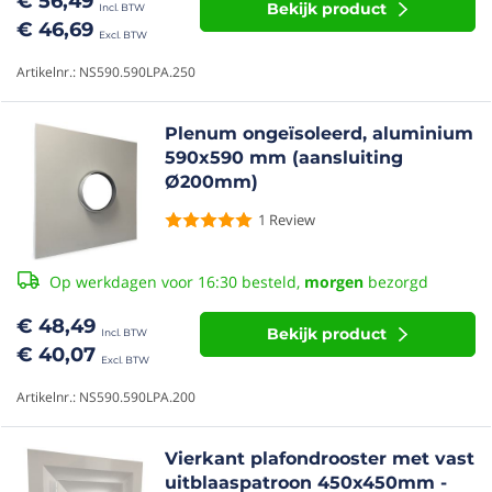
€ 56,49
Bekijk product
€ 46,69
Artikelnr.: NS590.590LPA.250
Plenum ongeïsoleerd, aluminium
590x590 mm (aansluiting
Ø200mm)
1
Review
Op werkdagen voor 16:30 besteld,
morgen
bezorgd
€ 48,49
Bekijk product
€ 40,07
Artikelnr.: NS590.590LPA.200
Vierkant plafondrooster met vast
uitblaaspatroon 450x450mm -