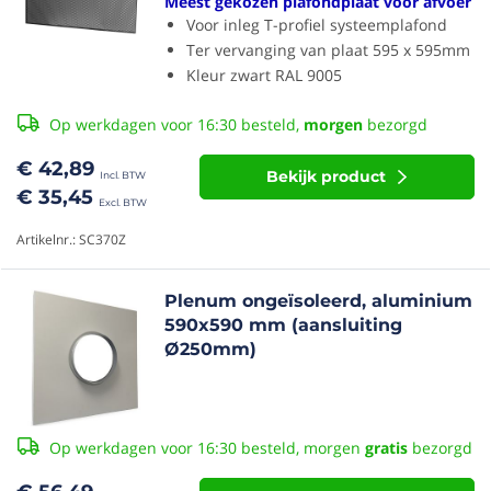
Meest gekozen plafondplaat voor afvoer
Voor inleg T-profiel systeemplafond
Ter vervanging van plaat 595 x 595mm
Kleur zwart RAL 9005
Op werkdagen voor 16:30 besteld,
morgen
bezorgd
€ 42,89
Bekijk product
€ 35,45
Artikelnr.: SC370Z
Plenum ongeïsoleerd, aluminium
590x590 mm (aansluiting
Ø250mm)
Op werkdagen voor 16:30 besteld, morgen
gratis
bezorgd