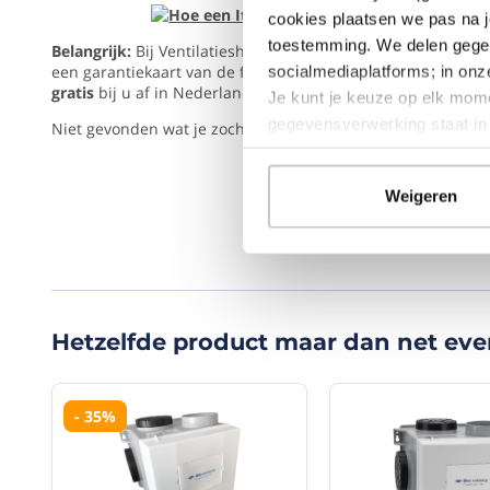
energiezuinig!
cookies plaatsen we pas na j
Maximale
toestemming. We delen gegev
Belangrijk:
Bij Ventilatieshop geniet u van
5 jaar garantie
(e
lucht
een garantiekaart van de fabrikant bij de box geleverd).
Wij
socialmediaplatforms; in on
opbrengst
gratis
bij u af in Nederland en België!
Je kunt je keuze op elk mome
van
325
gegevensverwerking staat i
Niet gevonden wat je zocht? Bekijk hier alles uit de categor
m3/h
bij
150
Weigeren
Pa
(365
m3/h
bij
100
Pa)
Verbruikt
Hetzelfde product maar dan net eve
tot
83%
minder
energie
- 35%
dan
ventilatoren
met