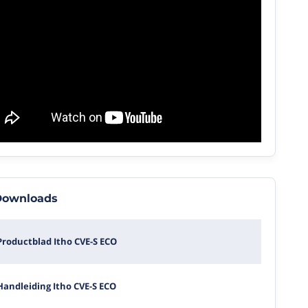
1.07
Quick
MB
Start
Itho
CVE-S
Handleiding
ECO
RFT AUTO
188.83
bediening
KB
161.58
KB
ownloads
Productblad Itho CVE-S ECO
Handleiding Itho CVE-S ECO