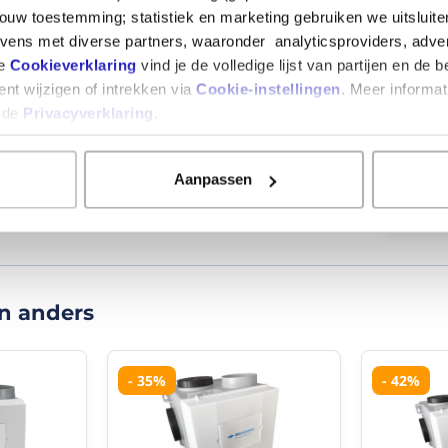
ook
tevred
ouw toestemming; statistiek en marketing gebruiken we uitsluit
vwb
RES
ens met diverse partners, waaronder analyticsproviders, adve
r wordt door ons
de
 leveren de box
ze
Cookieverklaring
vind je de volledige lijst van partijen en de 
verzending.
Kortom,
nt wijzigen of intrekken via
Cookie-instellingen
. Meer informat
super
n de
Privacyverklaring
.
"10"
ie
Itho ventilatiesysteem C
.
tevreden
Het w
over...
Ruud
RES
7/01/2026
Aanpassen
Bekijk
(10/10)
"10"
Het
n anders
werkt
super
Ruud
23/09/2025
- 35%
- 42%
(10/10)