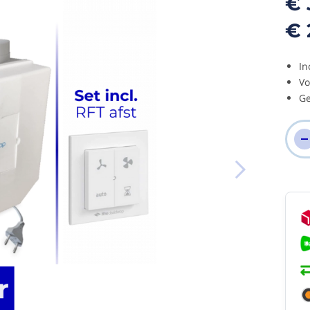
€ 
€ 
In
Vo
Ge