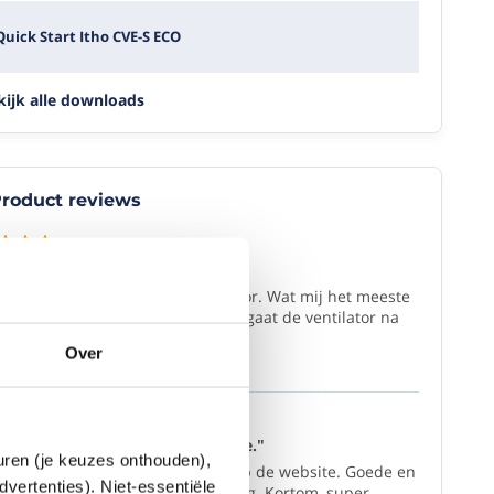
Quick Start Itho CVE-S ECO
kijk alle downloads
roduct reviews
(10/10)
tekende woonhuisventilator."
n zeer tevreden met deze ventilator. Wat mij het meeste
t is wanneer ik een douche neem gaat de ventilator na
inuut...
Over
2/03/2026
(10/10)
e aankoop en info op de website."
euren (je keuzes onthouden),
lijk informatie en afbeeldingen op de website. Goede en
dvertenties). Niet-essentiële
e informatie ook vwb de verzending. Kortom, super