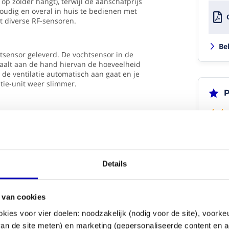
p zolder hangt), terwijl de aanschafprijs
Frans
2/03/2026
oudig en overal in huis te bedienen met
r
t diverse RF-sensoren.
g
(10/10)
Be
sensor geleverd. De vochtsensor in de
"Goede
aalt aan de hand hiervan de hoeveelheid
aankoop
t de ventilatie automatisch aan gaat en je
en
tie-unit weer slimmer.
info
P
op
de
website."
en bedienen
ntilator
"Uits
gstand voor overdag, tot de middenstand
Duidelijk
 koken en douchen. De CVE-S ECO RFT met
IK be
informatie
it
n met meerdere RFT-bedieningen. Voor deze
opval
en
erde RFT-ontvanger.
een m
afbeeldingen
Details
op
Frans
de
website.
Goede
 van cookies
"Goed
en
eren
okies voor vier doelen: noodzakelijk (nodig voor de site), voork
snelle
Duide
 van de site meten) en marketing (gepersonaliseerde content en a
informatie
snell