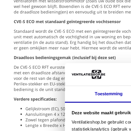
RFT
ventilatoren met wisselstroommotor (zoals uw oude box die o
SE
wel heel gewoon blijft. Bovendien is de CVE-S ECO RFT eenv
Vochtsenso
(eurostekker)
de draadloze bediening(en) en eenvoudig uit te breiden me
met
Bedienin
CVE-S ECO met standaard geïntegreerde vochtsensor
ingebouwde
via
vochtsensor
Standaard wordt de CVE-S ECO met een geïntegreerde vocht
03-
app
unit meet automatisch de vochtigheid in uw woning en bep
00398
Nee
ventilatie (in de auto stand). Erg handig bij het douchen da
✓
er geen omkijken meer naar hebt. Hiermee wordt de ventila
ITHO
Product
afstandbediening
Draadloos bedieningsgemak
(inclusief bij deze set)
RFT
Type
De CVE-S ECO RFT eurostekker laat zich eenvoudig bedien
AUTO
Woonhuisve
met een draadloze afstandbediening, variërend van de laa
met
voor de rest van de dag en de hoogstand voor tijdens het
behuizing
Capacite
Perilex-stekker en EU-stekker zijn standaard uit te breide
in
bediening is de unit standaard voorzien van een geïntegre
WIT
m3/h
Toestemming
(RAL9003) 536-
325
Verdere specificaties:
0150
Gelijkstroom (EC), 50 Hz/230V
Compact
Deze website maakt gebruik
Aansluitingen 4 x 125mm IN en 1 x 125mm UIT
&
Zowel tegen plafond/vloer als tegen de muur te mont
Ventilatieshop.be gebruikt co
zéér
Lengte x Breedte x Hoogte: 294 x 355 x 350 mm
statistiek/analytics (gebruik