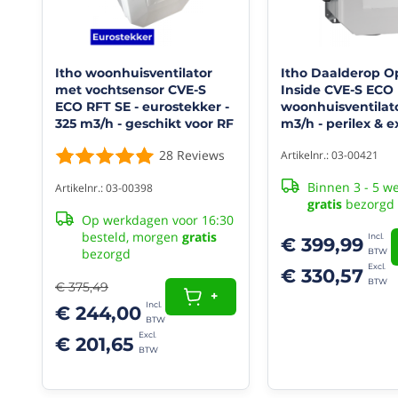
wisselstroommotor
5
jaar
garantie
ingebouwde
Itho woonhuisventilator
Itho Daalderop O
vochtsensor
met vochtsensor CVE-S
Inside CVE-S ECO 
die
ECO RFT SE - eurostekker -
woonhuisventilato
de
325 m3/h - geschikt voor RF
m3/h - perilex & e
box
bediening
randaardestekker
28
Reviews
Artikelnr.: 03-00421
hoger
ingebouwde voch
zet
sensor
Binnen 3 - 5 w
Artikelnr.: 03-00398
bij
gratis
bezorgd
een
Op werkdagen voor 16:30
te
besteld, morgen
gratis
hoge
€ 399,99
bezorgd
vochtigheid
€ 330,57
Geschikt
€ 375,49
voor
+
RF-
€ 244,00
bediening
€ 201,65
(afstandbediening
wordt
meegeleverd
bij