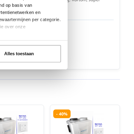
en over...
end op basis van
7/01/2026
rtentienetwerken en
bewaartermijnen per categorie.
ie over onze
(10/10)
erkt super
23/09/2025
Alles toestaan
 alle reviews
- 40%