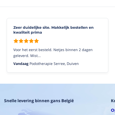
werking
is
goed.
Ook
de
Zeer duidelijke site. Makkelijk bestellen en
(interne)
kwaliteit prima
vochtsensor
is
handig
in
Voor het eerst besteld. Netjes binnen 2 dagen
gebruik.
geleverd. Mist...
Alleen
i...
Vandaag
Podotherapie Serree, Duiven
Rob
7/04/2025
(10/10)
"Geweldig
"
Snelle levering binnen gans België
K
Gemakkelijk
en
O
eenvoudig