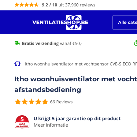
9.2 / 10
uit 37.960 reviews
de
inhoud
Alle cat
Spiraalbuizen galva & hulpstukken
Gratis verzending
vanaf €50,-
Itho woonhuisventilator met vochtsensor CVE-S ECO RF
Itho woonhuisventilator met vocht
afstandsbediening
66
Reviews
U krijgt 5 jaar garantie op dit product
Ga naar het
Meer informatie
einde van de
afbeeldingen-