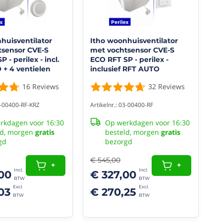
huisventilator
Itho woonhuisventilator
tsensor CVE-S
met vochtsensor CVE-S
 - perilex - incl.
ECO RFT SP - perilex -
+ 4 ventielen
inclusief RFT AUTO
1-pakket)
afstandsbediening
16
Reviews
32
Reviews
03-00400-RF-KRZ
Artikelnr.: 03-00400-RF
rkdagen voor 16:30
Op werkdagen voor 16:30
ld, morgen
gratis
besteld, morgen
gratis
gd
bezorgd
€ 545,00
+
+
00
€ 327,00
03
€ 270,25