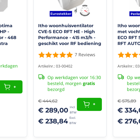
"Goede
werking,
snel
geleverd
"
ptima
Itho woonhuisventilator
Itho woon
HP -
CVE-S ECO RFT HE - High
met voch
Perfect
r - 468
Performance - 415 m3/h -
ECO RFT SP
Tony
6/06/2025
xtra
geschikt voor RF bediening
RFT AUTO 
 -
(03-00402)
(Alles-in-
7
Reviews
t- en CO2
(10/10)
erkdagen
Artikelnr.: 03-00402
Artikelnr.: 
"prima
product
Op werkdagen voor 16:30
Op we
en
besteld, morgen
gratis
beste
+
snelle
bezorgd
bezor
levering"
€ 444,62
€ 575,89
Afzuiger
+
snel
€ 289,00
€ 334,
ontvangen.
€ 238,84
€ 276,
Installatie
was
simpel
en