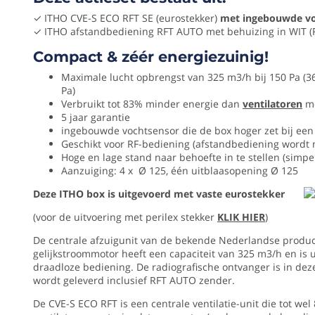
RFT
5
SE
✓ ITHO CVE-S ECO RFT SE (eurostekker)
met ingebouwde vo
jaar
✓ ITHO afstandbediening RFT AUTO met behuizing in WIT (
-
eurostekker
Compact & zéér energiezuinig!
Diamete
-
Maximale lucht opbrengst van 325 m3/h bij 150 Pa (3
125
inclusief
Pa)
mm
Verbruikt tot 83% minder energie dan
RFT
ventilatoren
me
5 jaar garantie
AUTO
Stekker
ingebouwde vochtsensor die de box hoger zet bij een
afstandsbediening
Geschikt voor RF-bediening (afstandbediening wordt 
Randaarde
Hoge en lage stand naar behoefte in te stellen (simp
Aanzuiging: 4 x Ø 125, één uitblaasopening Ø 125
Deze
Merk
actieset
Itho
Deze ITHO box is uitgevoerd met vaste eurostekker
bestaat
(voor de uitvoering met perilex stekker
KLIK HIER
)
Functiona
uit:
De centrale afzuigunit van de bekende Nederlandse produ
Met
✓
gelijkstroommotor heeft een capaciteit van 325 m3/h en is 
afstandbed
ITHO
draadloze bediening. De radiografische ontvanger is in de
CVE-
RF
wordt geleverd inclusief RFT AUTO zender.
S
Radiografi
ECO
De CVE-S ECO RFT is een centrale ventilatie-unit die tot we
ontvanger