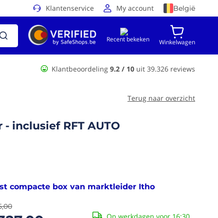
Klantenservice
My account
België
Recent bekeken
Winkelwagen
Klantbeoordeling
9.2 / 10
uit 39.326 reviews
Terug naar overzicht
 - inclusief RFT AUTO
t compacte box van marktleider Itho
5,00
Op werkdagen voor 16:30