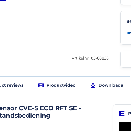
Be
Artikelnr: 03-00838
schappen
Product
Productvideo
uct reviews
Productvideo
Downloads
r
reviews
CVE
S
ECO
ensor CVE-S ECO RFT SE -
(10/10)
-
P
fstandsbediening
8795
Ventilatie
"Uitstekende
-
woonhuisventilator."
Itho
Daalderop