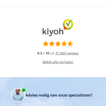
deze
set)
Hoge
en
lage
stand
naar
behoefte
in
te
stellen
(simpel
9.3 / 10
uit
37.960 reviews
met
draaiknop)
Bekijk alle verhalen
Aanzuiging:
4
x
Ø
125,
één
uitblaasopening Ø
Advies nodig van onze specialisten?
125
Deze