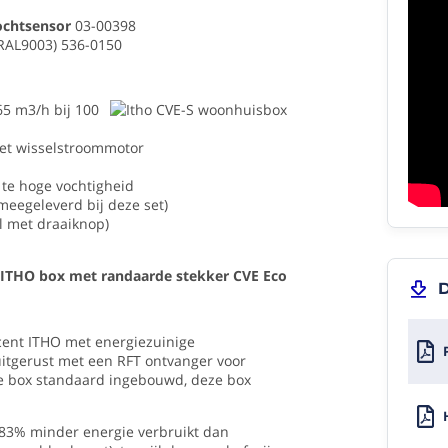
IK
ben
chtsensor
03-00398
zeer
RAL9003) 536-0150
tevreden
met
r
deze
65 m3/h bij 100
ventilator.
Wat
t wisselstroommotor
mij
het
 te hoge vochtigheid
meeste
meegeleverd bij deze set)
opvalt
el met draaiknop)
is
wanneer
ik
een
D
douche
liteit
neem
cent ITHO met energiezuinige
gaat
uitgerust met een RFT ontvanger voor
de
iening
ze box standaard ingebouwd, deze box
ventilator
na
sche
een
l 83% minder energie verbruikt dan
minuut...