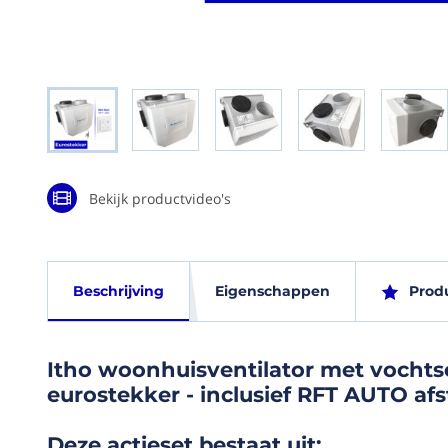
Ga naar het
begin van de
afbeeldingen-
gallerij
Bekijk productvideo's
Itho
Eigen
Beschrijving
Eigenschappen
Prod
woonhuisventilato
met
EAN
vochtsensor
Itho woonhuisventilator met vochts
(G)
CVE-
eurostekker - inclusief RFT AUTO a
871341803
S
ECO
Garantie
Deze actieset bestaat uit: