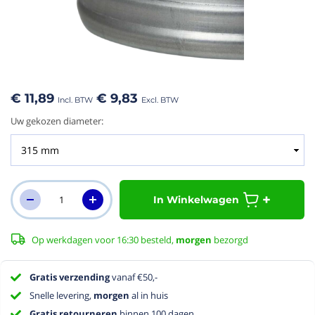
aar het
n van de
eldingen-
€ 11,89
€ 9,83
rij
Uw gekozen diameter:
In Winkelwagen
Op werkdagen voor 16:30 besteld,
morgen
bezorgd
Gratis verzending
vanaf €50,-
Snelle levering,
morgen
al in huis
Gratis retourneren
binnen 100 dagen