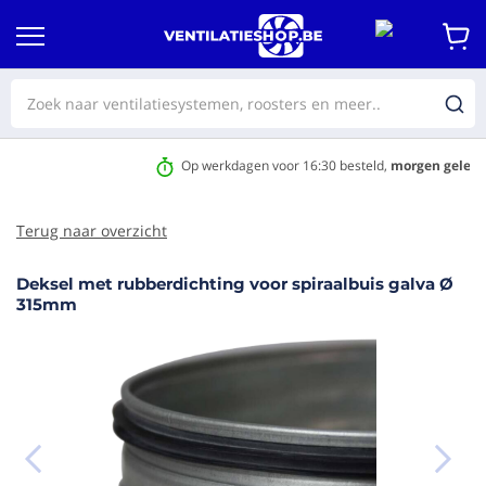
Op werkdagen voor 16:30 besteld,
morgen geleverd
Terug naar overzicht
Deksel met rubberdichting voor spiraalbuis galva Ø
aar het
315mm
e van de
eldingen-
rij