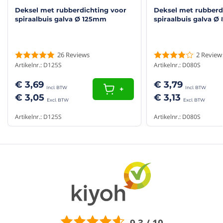
Bediening via app
Nee
Deksel met rubberdichting voor
Deksel met rubberd
spiraalbuis galva Ø 125mm
spiraalbuis galva 
Type hulpstukken
Deksels
Product Type
Deksels
26
Reviews
2
Review
Artikelnr.: D125S
Artikelnr.: D080S
Kleur
Staal
€ 3,69
€ 3,79
+
Rubber
Met rubber
€ 3,05
€ 3,13
Artikelnr.: D125S
Artikelnr.: D080S
9.3 / 10