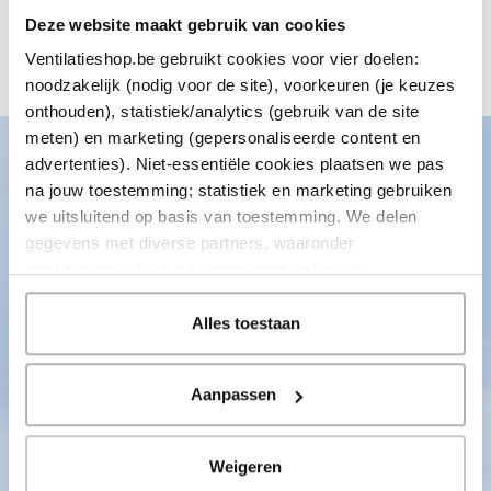
Deze website maakt gebruik van cookies
Ventilatieshop.be gebruikt cookies voor vier doelen:
Bekijk alle verhalen
noodzakelijk (nodig voor de site), voorkeuren (je keuzes
onthouden), statistiek/analytics (gebruik van de site
meten) en marketing (gepersonaliseerde content en
advertenties). Niet-essentiële cookies plaatsen we pas
na jouw toestemming; statistiek en marketing gebruiken
Advies nodig van onze specialisten?
we uitsluitend op basis van toestemming. We delen
gegevens met diverse partners, waaronder
Neem contact met ons op en wij helpen je verder op weg!
analyticsproviders, advertentienetwerken en
Onze klantenservice is bereikbaar van 08:30 tot 17:00 uur
socialmediaplatforms; in onze
Cookieverklaring
vind je
de volledige lijst van partijen en de bewaartermijnen per
Alles toestaan
Bel naar +32 (0) 78 482 990
categorie. Je kunt je keuze op elk moment wijzigen of
Direct antwoord
intrekken via
Cookie-instellingen
. Meer informatie over
Aanpassen
onze gegevensverwerking staat in de
Privacyverklaring
.
Stuur ons een mail
Antwoord binnen een dag
Weigeren
Kom naar onze Megastore