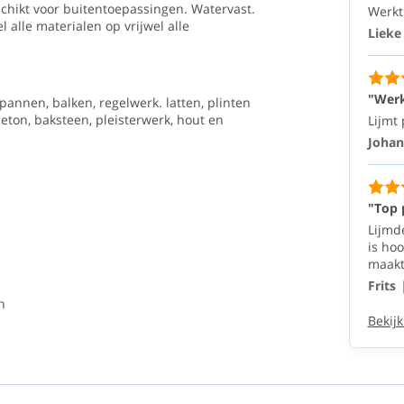
chikt voor buitentoepassingen. Watervast.
Werkt
gemakkelijk
 alle materialen op vrijwel alle
Lieke
Lieke
26/05/2026
(10/10)
"Werk
tpannen, balken, regelwerk. latten, plinten
beton, baksteen, pleisterwerk, hout en
"Werkt
Lijmt 
prima
Johan
en
blijft
soepel"
"Top 
Lijmt
Lijmd
prima
is ho
en
maakt.
werkt
prettig
Frits
n
Johannes
22/04/2021
Bekijk
(10/10)
"Top