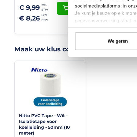
alle
socialmediaplatforms; in on
€ 8,92
€ 9,99
materialen
+
op
Je kunt je keuze op elk mome
€ 8,26
vrijwel
gegevensverwerking staat i
alle
ondergronden.
Toepassingsgebied:
Weigeren
Maak uw klus compleet met deze it
Plaatmateriaal,
gevelplaten,
trespa,
dakplaten,
dak-
en
vorstpannen,
balken,
regelwerk.
latten,
plinten
kunststof,
Nitto PVC Tape - Wit -
(natuur)steen,
Isolatietape voor
spiegels
koelleiding - 50mm (10
en
meter)