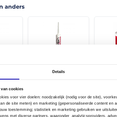
product
"
n anders
Lijmde
RVS
plaat
op
staal.
Prima.
Vooral
de
aanvangshechting
is
hoog
Griffon T-
ctie
284G MS Constructie
wat
met borst
gevelkit - GRIJS
Details
het
werken
met
dit
Artikelnr.: 284G
 van cookies
product
voor 16:30
Op werkdagen voor 16:30
okies voor vier doelen: noodzakelijk (nodig voor de site), voork
Artikelnr.: 4
relatief
n
bezorgd
besteld,
morgen
bezorgd
eenvoudig
 van de site meten) en marketing (gepersonaliseerde content en a
Op we
maakt.
ouw toestemming; statistiek en marketing gebruiken we uitsluit
beste
Lang...
€ 11,29
+
+
ens met diverse partners, waaronder analyticsproviders, adve