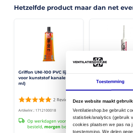
zware
Hetzelfde product maar dan net eve
klussen
en
verbindingen
waaraan
hoge
eisen
worden
gesteld.
Zeer
geschikt
voor
buitentoepassingen.
Griffon UNI-100 PVC lijm
284W MS Constru
Watervast.
voor kunststof kanalen (125
gevelkit - WIT
Toestemming
Met
ml)
zeer
hoge
2
Reviews
Artikelnr.: 284W
aanvangshechting.
Deze website maakt gebruik
Voor
Op werkdagen 
Ventilatieshop.be gebruikt co
Artikelnr.: 1712100018
het
besteld,
morge
lijmen
statistiek/analytics (gebruik
Op werkdagen voor 16:30
van
cookies plaatsen we pas na j
besteld,
morgen
bezorgd
vrijwel
€ 10,79
toestemming. We delen gegev