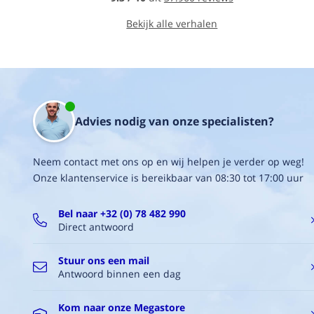
Alles
bevestigen
Bekijk alle verhalen
Op
alle
ondergronden
Overschilderbaar
Temperatuurbestendig
van
-40
Advies nodig van onze specialisten?
graden
tot
+
Neem contact met ons op en wij helpen je verder op weg!
90
graden
Onze klantenservice is bereikbaar van 08:30 tot 17:00 uur
Inhoud
290
Bel naar +32 (0) 78 482 990
ml
Direct antwoord
(koker
past
Stuur ons een mail
in
Antwoord binnen een dag
standaard
kitspuiten)
Kom naar onze Megastore