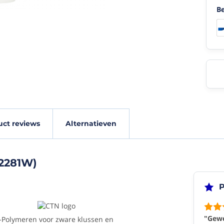
Be
schappen
Product
uct reviews
Alternatieven
reviews
(2281W)
(10/10)
0822
"Geweldig
P
spul!
g
"
Werkt
"Gewe
-Polymeren voor zware klussen en
heel