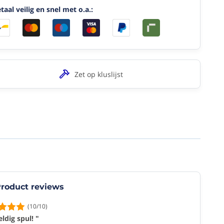
taal veilig en snel met o.a.:
Zet op kluslijst
roduct reviews
(10/10)
ldig spul! "