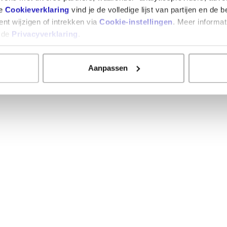
Frits
12/04/2021
ze
Cookieverklaring
vind je de volledige lijst van partijen en de 
€ 9,33
€ 12,9
nt wijzigen of intrekken via
Cookie-instellingen
. Meer informat
€ 10,7
n de
Privacyverklaring
.
(10/10)
"Top"
Top
Aanpassen
100
ems
%
goed
Ylli
2/11/2020