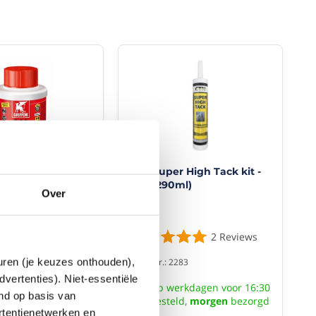
88 PVC lijm flacon
CTN Super High Tack kit -
el (250 ML)
WIT (290ml)
Over
7
Reviews
2
Reviews
euren (je keuzes onthouden),
2501
Artikelnr.: 2283
dvertenties). Niet-essentiële
rkdagen voor 16:30
Op werkdagen voor 16:30
end op basis van
ld,
morgen
bezorgd
besteld,
morgen
bezorgd
rtentienetwerken en