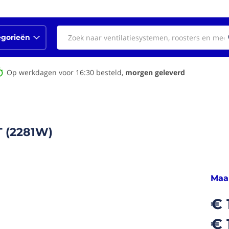
egorieën
Op werkdagen voor 16:30 besteld,
morgen geleverd
T (2281W)
Maak
€ 
€ 