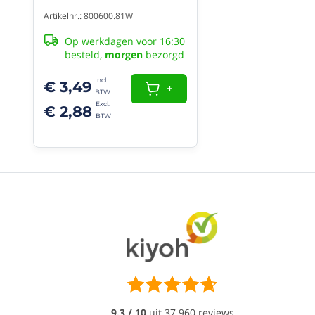
keramische
tegels
Artikelnr.: 800600.81W
op
beton,
Op werkdagen voor 16:30
baksteen,
besteld,
morgen
bezorgd
pleisterwerk,
hout
€ 3,49
+
en
spaanplaat.
€ 2,88
Hoge
aanvangshechting
(High
Tack)
Watervast
Weer-
en
UV
-
bestendig
Blijvend
elastisch
Alles
lijmen
9.3 / 10
uit
37.960 reviews