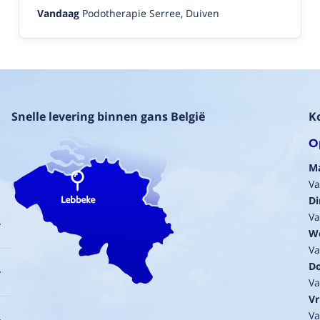
Vandaag
Podotherapie Serree, Duiven
Snelle levering binnen gans België
K
O
M
Va
Di
Va
W
Va
D
Va
Vr
Va