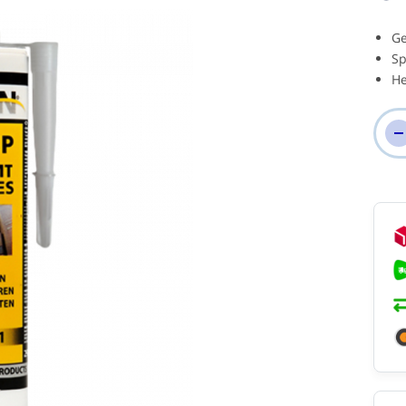
Ge
Sp
He