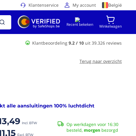
Klantenservice
My account
België
Recent bekeken
Winkelwagen
Klantbeoordeling
9.2 / 10
uit 39.326 reviews
Terug naar overzicht
t alle aansluitingen 100% luchtdicht
13,49
Op werkdagen voor 16:30
besteld,
morgen
bezorgd
11,15