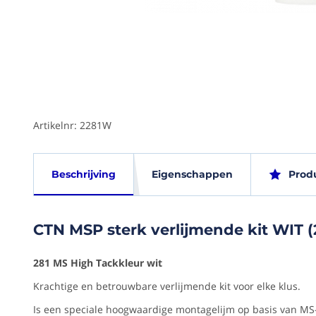
Ga naar het
begin van de
afbeeldingen-
gallerij
Artikelnr: 2281W
CTN
Eigen
Beschrijving
Eigenschappen
Prod
MSP
sterk
EAN
verlijmende
CTN MSP sterk verlijmende kit WIT 
(G)
kit
541362470
WIT
281 MS High Tack
kleur wit
(2281W)
Bedienin
Krachtige en betrouwbare verlijmende kit voor elke klus.
via
281
Is een speciale hoogwaardige montagelijm op basis van MS
app
MS