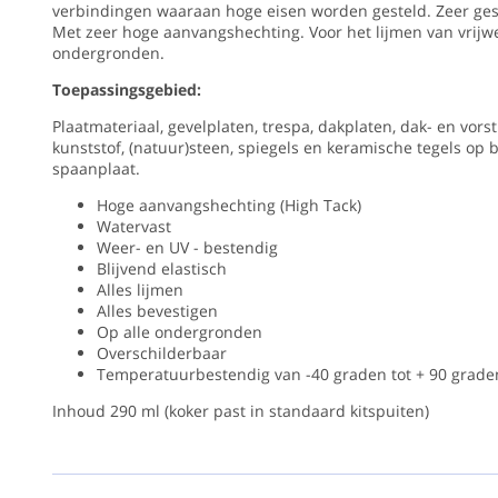
verbindingen waaraan hoge eisen worden gesteld. Zeer ges
High
Nee
Met zeer hoge aanvangshechting. Voor het lijmen van vrijwel
Tack
kleur
ondergronden.
wit
Product
Toepassingsgebied:
Krachtige
Type
en
Plaatmateriaal, gevelplaten, trespa, dakplaten, dak- en vors
Kit
betrouwbare
kunststof, (natuur)steen, spiegels en keramische tegels op 
verlijmende
spaanplaat.
kit
voor
Hoge aanvangshechting (High Tack)
elke
Watervast
klus.
Weer- en UV - bestendig
Blijvend elastisch
Is
Alles lijmen
een
Alles bevestigen
speciale
Op alle ondergronden
hoogwaardige
Overschilderbaar
montagelijm
Temperatuurbestendig van -40 graden tot + 90 grade
op
basis
Inhoud 290 ml (koker past in standaard kitspuiten)
van
MS-
Polymeren
voor