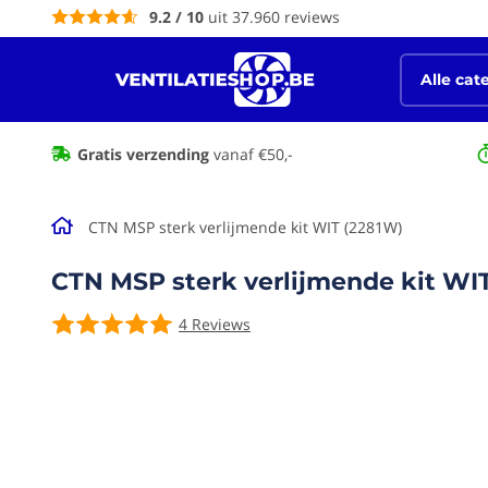
9.2 / 10
uit 37.960 reviews
de
inhoud
Alle cat
Spiraalbuizen galva & hulpstukken
Gratis verzending
vanaf €50,-
CTN MSP sterk verlijmende kit WIT (2281W)
CTN MSP sterk verlijmende kit WI
4
Reviews
Ga naar het
einde van de
afbeeldingen-
gallerij