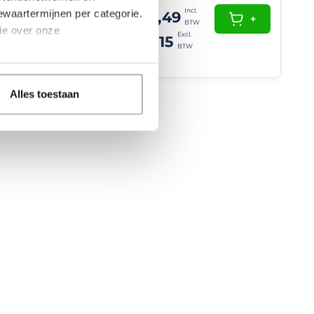
bewaartermijnen per categorie.
9
€ 13,49
+
+
ie over onze
4
€ 11,15
Alles toestaan