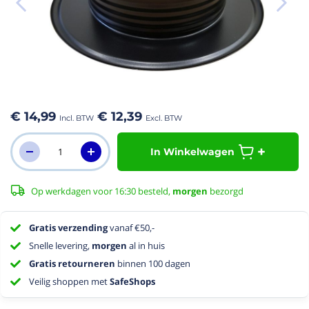
aar het
n van de
eldingen-
€ 14,99
€ 12,39
rij
In Winkelwagen
Op werkdagen voor 16:30 besteld,
morgen
bezorgd
Gratis verzending
vanaf €50,-
Snelle levering,
morgen
al in huis
Gratis retourneren
binnen 100 dagen
Veilig shoppen met
SafeShops