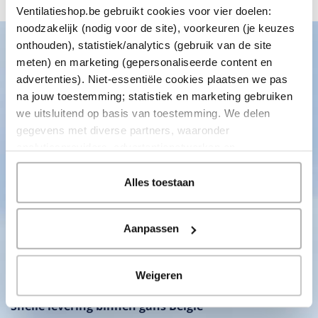
Ventilatieshop.be gebruikt cookies voor vier doelen:
noodzakelijk (nodig voor de site), voorkeuren (je keuzes
onthouden), statistiek/analytics (gebruik van de site
meten) en marketing (gepersonaliseerde content en
Advies nodig van onze specialisten?
advertenties). Niet-essentiële cookies plaatsen we pas
na jouw toestemming; statistiek en marketing gebruiken
we uitsluitend op basis van toestemming. We delen
Neem contact met ons op en wij helpen je verder op weg!
gegevens met diverse partners, waaronder
Onze klantenservice is bereikbaar van 08:30 tot 17:00 uur
analyticsproviders, advertentienetwerken en
socialmediaplatforms; in onze
Cookieverklaring
vind je
Bel naar +32 (0) 78 482 990
de volledige lijst van partijen en de bewaartermijnen per
Direct antwoord
Alles toestaan
categorie. Je kunt je keuze op elk moment wijzigen of
intrekken via
Cookie-instellingen
. Meer informatie over
Stuur ons een mail
Aanpassen
Antwoord binnen een dag
onze gegevensverwerking staat in de
Privacyverklaring
.
Kom naar onze Megastore
Weigeren
Direct persoonlijk advies
Snelle levering binnen gans België