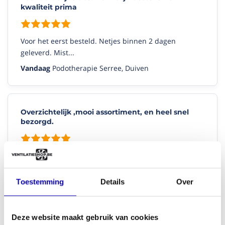
kwaliteit prima
Voor het eerst besteld. Netjes binnen 2 dagen
geleverd. Mist...
Vandaag
Podotherapie Serree, Duiven
Overzichtelijk ,mooi assortiment, en heel snel
bezorgd.
Voor alle situaties een oplossing, zelf meten is ook
gelijk ...
Toestemming
Details
Over
Vandaag
Patrick, Castricum
Deze website maakt gebruik van cookies
Bekijk alle verhalen