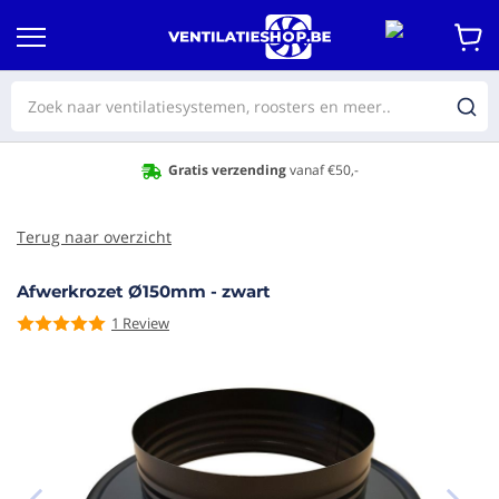
Gratis verzending
vanaf €50,-
Terug naar overzicht
Afwerkrozet Ø150mm - zwart
1
Review
aar het
e van de
eldingen-
rij