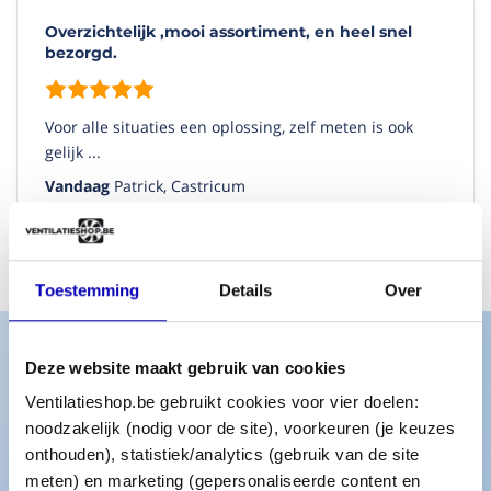
Overzichtelijk ,mooi assortiment, en heel snel
bezorgd.
Voor alle situaties een oplossing, zelf meten is ook
gelijk ...
Vandaag
Patrick, Castricum
Bekijk alle verhalen
Toestemming
Details
Over
Deze website maakt gebruik van cookies
Advies nodig van onze specialisten?
Ventilatieshop.be gebruikt cookies voor vier doelen:
noodzakelijk (nodig voor de site), voorkeuren (je keuzes
onthouden), statistiek/analytics (gebruik van de site
Neem contact met ons op en wij helpen je verder op weg!
meten) en marketing (gepersonaliseerde content en
Onze klantenservice is bereikbaar van 08:30 tot 17:00 uur