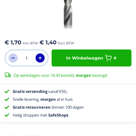
aar het
n van de
eldingen-
€ 1,70
€ 1,40
rij
In Winkelwagen
Op werkdagen voor 16:30 besteld,
morgen
bezorgd
Gratis verzending
vanaf €50,-
Snelle levering,
morgen
al in huis
Gratis retourneren
binnen 100 dagen
Veilig shoppen met
SafeShops