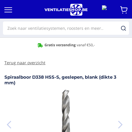
Gratis verzending
vanaf €50,-
Terug naar overzicht
Spiraalboor D338 HSS-S, geslepen, blank (dikte 3
aar het
mm)
e van de
eldingen-
rij