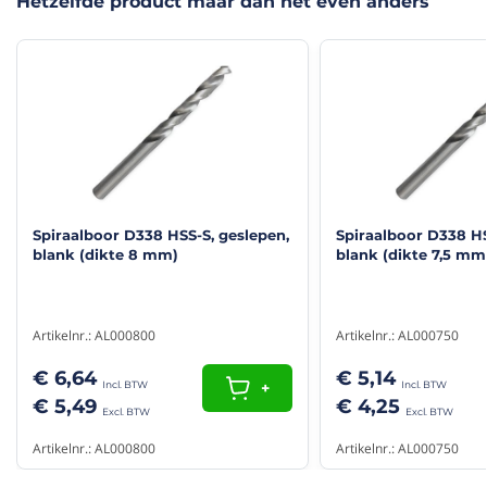
Hetzelfde product maar dan net even anders
Bediening via app
Nee
Professionele boor van het kwaliteitsmerk
Labor
Product Type
Montagemateriaal
Spiraalboor D338 HSS-S, geslepen,
Spiraalboor D338 HS
blank (dikte 8 mm)
blank (dikte 7,5 mm
Artikelnr.: AL000800
Artikelnr.: AL000750
€ 6,64
€ 5,14
+
€ 5,49
€ 4,25
Artikelnr.: AL000800
Artikelnr.: AL000750